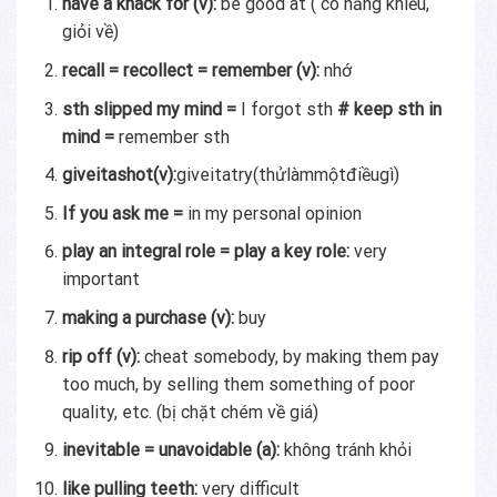
have a knack for (v):
be good at ( có năng khiếu,
giỏi về)
recall = recollect = remember (v):
nhớ
sth slipped my mind =
I forgot sth
# keep sth in
mind =
remember sth
giveitashot(v):
giveitatry(thửlàmmộtđiềugì)
If you ask me =
in my personal opinion
play an integral role = play a key role:
very
important
making a purchase (v):
buy
rip off (v):
cheat somebody, by making them pay
too much, by selling them something of poor
quality, etc. (bị chặt chém về giá)
inevitable = unavoidable (a):
không tránh khỏi
like pulling teeth:
very difficult