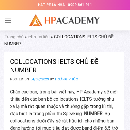
Skip
HÁT PÊ LÀ NHÀ - 0909.861.911
to
content
Trang chủ
»
ielts tài liệu
»
COLLOCATIONS IELTS CHỦ ĐỀ
NUMBER
COLLOCATIONS IELTS CHỦ ĐỀ
NUMBER
POSTED ON
04/07/2023
BY
HOÀNG PHÚC
Chào các bạn, trong bài viết này, HP Academy sẽ giới
thiệu đến các bạn bộ collocations IELTS tưởng như
xa lạ mà rất quen thuộc và thường gặp trong kì thi,
đặc biệt là trong phần thi Speaking:
NUMBER
.
Bộ
collocations dưới đây sẽ rất hữu ích cho những bạn
đang hướng tới mục tiêu đạt được band điểm 6.5 trở