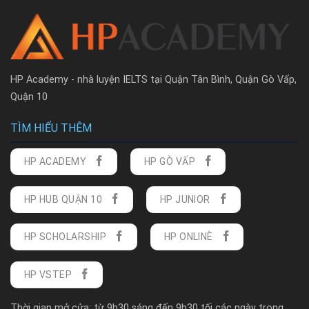
HP Academy - nhà luyện IELTS tại Quận Tân Bình, Quận Gò Vấp,
Quận 10
TÌM HIỂU THÊM
HP ACADEMY
HP GÒ VẤP
HP HUB QUẬN 10
HP JUNIOR
HP SCHOLARSHIP
HP ONLINÈ
HP VSTEP
Thời gian mở cửa: từ 9h30 sáng đến 9h30 tối các ngày trong