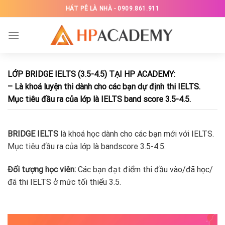
Skip
HÁT PÊ LÀ NHÀ - 0909.861.911
to
content
LỚP BRIDGE IELTS (3.5-4.5) TẠI HP ACADEMY:
– Là khoá luyện thi dành cho các bạn dự định thi IELTS.
Mục tiêu đầu ra của lớp là IELTS band score 3.5-4.5.
BRIDGE IELTS
là khoá học dành cho các bạn mới với IELTS.
Mục tiêu đầu ra của lớp là bandscore 3.5-4.5.
Đối tượng học viên:
Các bạn đạt điểm thi đầu vào/đã học/
đã thi IELTS ở mức tối thiểu 3.5.